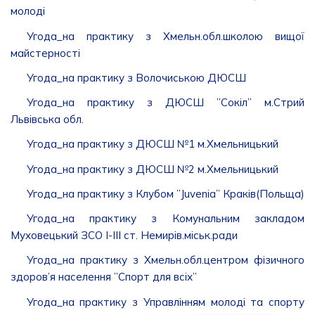
молоді
Угода_на практику з Хмельн.обл.школою вищої
майстерності
Угода_на практику з Волочиською ДЮСШ
Угода_на практику з ДЮСШ ’’Сокіл’’ м.Стрий
Львівська обл.
Угода_на практику з ДЮСШ №1 м.Хмельницький
Угода_на практику з ДЮСШ №2 м.Хмельницький
Угода_на практику з Клубом ’’J
u
venia’’ Краків(Польща)
Угода_на практику з Комунальним закладом
Муховецький ЗСО І-ІІІ ст. Немирів.міськ.ради
Угода_на практику з Хмельн.обл.центром фізичного
здоров’я населення ’’Спорт для всіх’’
Угода_на практику з Управлінням молоді та спорту